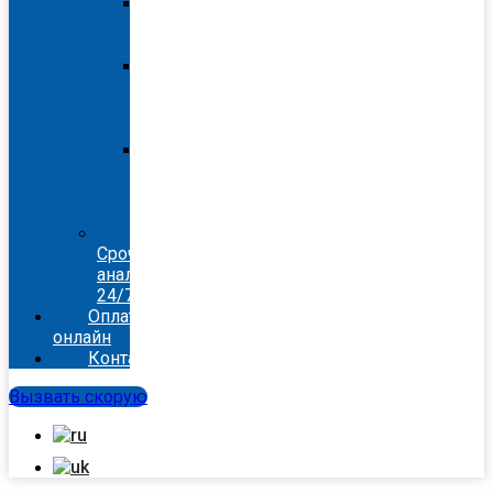
Скорая
помощь
Ирпень
Скорая
помощь
Петропавловская
Борщаговка
Скорая
помощь
Софиевская
Борщаговка
Лаборатория.
Срочные
анализы
24/7.
Оплата-
онлайн
Контакты
Вызвать скорую