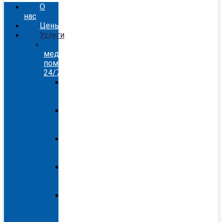
О
нас
Цены
Услуги
Скорая
медицинская
помощь
24/7
Скорая
помощь
Киев
Скорая
помощь
Бровары
Скорая
помощь
Белогородка
Скорая
помощь
Вышгород
Скорая
помощь
Вишневое