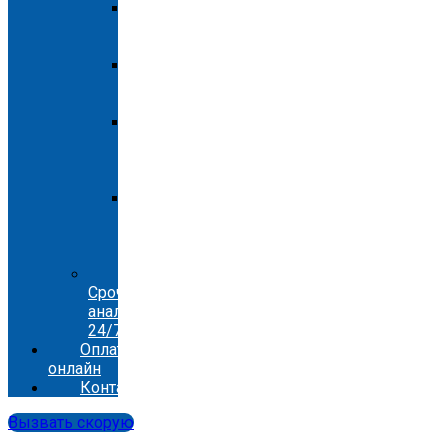
Скорая
помощь
Вишневое
Скорая
помощь
Ирпень
Скорая
помощь
Петропавловская
Борщаговка
Скорая
помощь
Софиевская
Борщаговка
Лаборатория.
Срочные
анализы
24/7.
Оплата-
онлайн
Контакты
Вызвать скорую