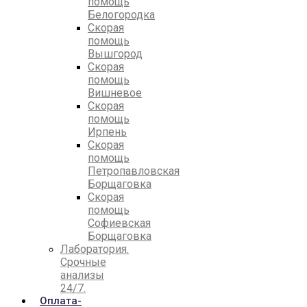
помощь
Белогородка
Скорая
помощь
Вышгород
Скорая
помощь
Вишневое
Скорая
помощь
Ирпень
Скорая
помощь
Петропавловская
Борщаговка
Скорая
помощь
Софиевская
Борщаговка
Лаборатория.
Срочные
анализы
24/7.
Оплата-