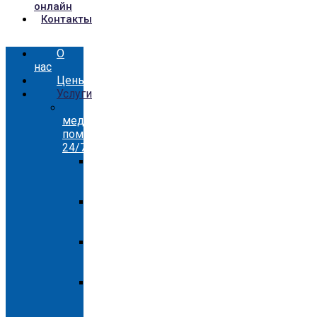
онлайн
Контакты
О
нас
Цены
Услуги
Скорая
медицинская
помощь
24/7
Скорая
помощь
Киев
Скорая
помощь
Бровары
Скорая
помощь
Белогородка
Скорая
помощь
Вышгород